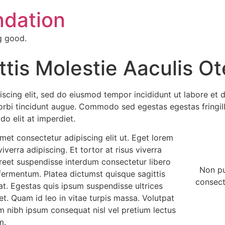
ndation
g good.
tis Molestie Aaculis Ot
iscing elit, sed do eiusmod tempor incididunt ut labore et 
 morbi tincidunt augue. Commodo sed egestas egestas fringill
o elit at imperdiet.
amet consectetur adipiscing elit ut. Eget lorem
iverra adipiscing. Et tortor at risus viverra
aoreet suspendisse interdum consectetur libero
Non pu
s fermentum. Platea dictumst quisque sagittis
consecte
at. Egestas quis ipsum suspendisse ultrices
t. Quam id leo in vitae turpis massa. Volutpat
um nibh ipsum consequat nisl vel pretium lectus
m.