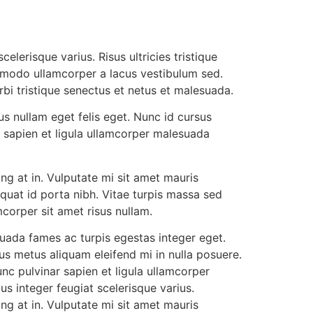
elerisque varius. Risus ultricies tristique
mmodo ullamcorper a lacus vestibulum sed.
rbi tristique senectus et netus et malesuada.
us nullam eget felis eget. Nunc id cursus
r sapien et ligula ullamcorper malesuada
ing at in. Vulputate mi sit amet mauris
at id porta nibh. Vitae turpis massa sed
corper sit amet risus nullam.
uada fames ac turpis egestas integer eget.
sus metus aliquam eleifend mi in nulla posuere.
unc pulvinar sapien et ligula ullamcorper
lus integer feugiat scelerisque varius.
ing at in. Vulputate mi sit amet mauris