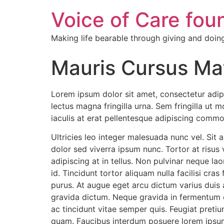
Voice of Care fou
Making life bearable through giving and doin
Mauris Cursus Mat
Lorem ipsum dolor sit amet, consectetur adip
lectus magna fringilla urna. Sem fringilla ut
iaculis at erat pellentesque adipiscing commod
Ultricies leo integer malesuada nunc vel. Sit 
dolor sed viverra ipsum nunc. Tortor at risus v
adipiscing at in tellus. Non pulvinar neque l
id. Tincidunt tortor aliquam nulla facilisi cra
purus. At augue eget arcu dictum varius duis 
gravida dictum. Neque gravida in fermentum e
ac tincidunt vitae semper quis. Feugiat preti
quam. Faucibus interdum posuere lorem ipsu