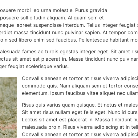
osuere morbi leo urna molestie. Purus gravida
a posuere sollicitudin aliquam. Aliquam sem et
neque laoreet suspendisse interdum. Tellus integer feugiat sc
erdiet massa tincidunt nunc pulvinar sapien. At tempor co
roin sed libero enim sed faucibus. Pellentesque habitant mo
alesuada fames ac turpis egestas integer eget. Sit amet ris
ectus sit amet est placerat in. Massa tincidunt nunc pulvina
eger feugiat scelerisque varius.
Convallis aenean et tortor at risus viverra adipisc
commodo quis. Nam aliquam sem et tortor consequ
elementum. Ipsum faucibus vitae aliquet nec ullam
Risus quis varius quam quisque. Et netus et males
Sit amet risus nullam eget felis eget. Nunc id cur
Lectus sit amet est placerat in. Massa tincidunt n
malesuada proin. Risus viverra adipiscing at in tel
Convallis aenean et tortor at risus viverra adipisc